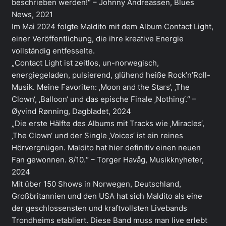
beschrieben werden!“ – Johnny Andreassen, Blues
News, 2021
Im Mai 2024 folgte Maldito mit dem Album Contact Light,
einer Veröffentlichung, die ihre kreative Energie
vollständig entfesselte.
„Contact Light ist zeitlos, un-norwegisch,
energiegeladen, pulsierend, glühend heiße Rock’n’Roll-
Musik. Meine Favoriten: ‚Moon and the Stars‘, ‚The
Clown‘, ‚Balloon‘ und das epische Finale ‚Nothing‘.“ –
Øyvind Rønning, Dagbladet, 2024
„Die erste Hälfte des Albums mit Tracks wie ‚Miracles‘,
‚The Clown‘ und der Single ‚Voices‘ ist ein reines
Hörvergnügen. Maldito hat hier definitiv einen neuen
Fan gewonnen. 8/10.“ – Torger Havåg, Musikknyheter,
2024
Mit über 150 Shows in Norwegen, Deutschland,
Großbritannien und den USA hat sich Maldito als eine
der geschlossensten und kraftvollsten Livebands
Trondheims etabliert. Diese Band muss man live erlebt